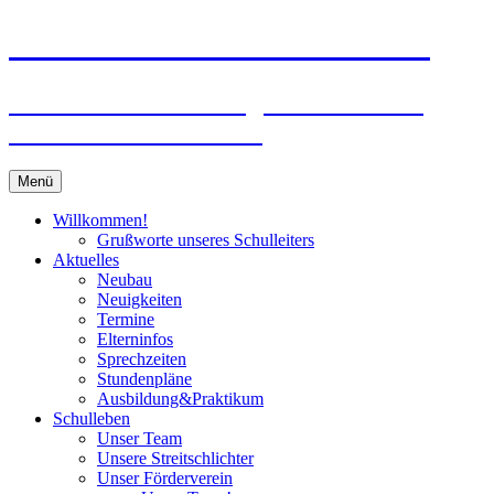
Zum
Peter-Wust-Schule Münster
Inhalt
springen
Städt. Gemeinschaftsgrundschule im
Stadtteil Mecklenbeck
Menü
Willkommen!
Grußworte unseres Schulleiters
Aktuelles
Neubau
Neuigkeiten
Termine
Elterninfos
Sprechzeiten
Stundenpläne
Ausbildung&Praktikum
Schulleben
Unser Team
Unsere Streitschlichter
Unser Förderverein