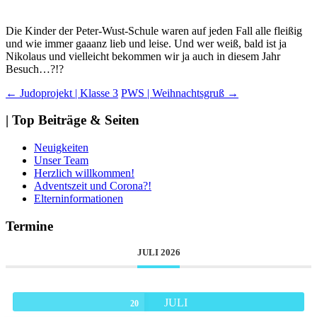
Die Kinder der Peter-Wust-Schule waren auf jeden Fall alle fleißig
und wie immer gaaanz lieb und leise. Und wer weiß, bald ist ja
Nikolaus und vielleicht bekommen wir ja auch in diesem Jahr
Besuch…?!?
Beitragsnavigation
←
Judoprojekt | Klasse 3
PWS | Weihnachtsgruß
→
| Top Beiträge & Seiten
Neuigkeiten
Unser Team
Herzlich willkommen!
Adventszeit und Corona?!
Elterninformationen
Termine
JULI 2026
JULI
20