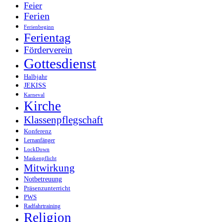
Feier
Ferien
Ferienbeginn
Ferientag
Förderverein
Gottesdienst
Halbjahr
JEKISS
Karneval
Kirche
Klassenpflegschaft
Konferenz
Lernanfänger
LockDown
Maskenpflicht
Mitwirkung
Notbetreuung
Präsenzunterricht
PWS
Radfahrtraining
Religion