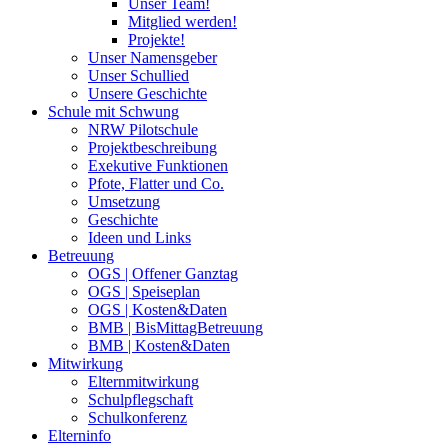
Unser Team!
Mitglied werden!
Projekte!
Unser Namensgeber
Unser Schullied
Unsere Geschichte
Schule mit Schwung
NRW Pilotschule
Projektbeschreibung
Exekutive Funktionen
Pfote, Flatter und Co.
Umsetzung
Geschichte
Ideen und Links
Betreuung
OGS | Offener Ganztag
OGS | Speiseplan
OGS | Kosten&Daten
BMB | BisMittagBetreuung
BMB | Kosten&Daten
Mitwirkung
Elternmitwirkung
Schulpflegschaft
Schulkonferenz
Elterninfo