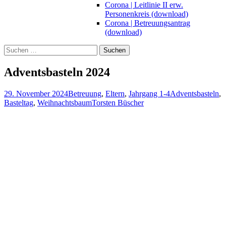
Corona | Leitlinie II erw.
Personenkreis (download)
Corona | Betreuungsantrag
(download)
Suchen
nach:
Adventsbasteln 2024
29. November 2024
Betreuung
,
Eltern
,
Jahrgang 1-4
Adventsbasteln
,
Basteltag
,
Weihnachtsbaum
Torsten Büscher