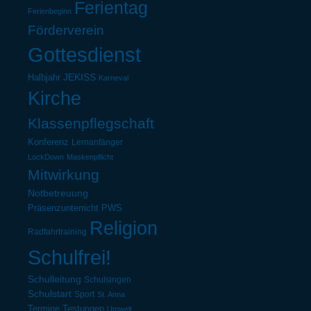
Ferientag
Ferienbeginn
Förderverein
Gottesdienst
Halbjahr
JEKISS
Karneval
Kirche
Klassenpflegschaft
Konferenz
Lernanfänger
LockDown
Maskenpflicht
Mitwirkung
Notbetreuung
Präsenzunterricht
PWS
Religion
Radfahrtraining
Schulfrei!
Schulleitung
Schulsingen
Schulstart
Sport
St. Anna
Termine
Testungen
Umwelt