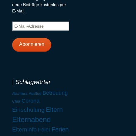
neue Beiträge kostenlos per
E-Mail.
E-
Mail-
Adresse
Abonnieren
| Schlagwörter
Betreuung
Ausflug
Abschluss
Corona
Chor
Eltern
Einschulung
Elternabend
Ferien
Elterninfo
Feier