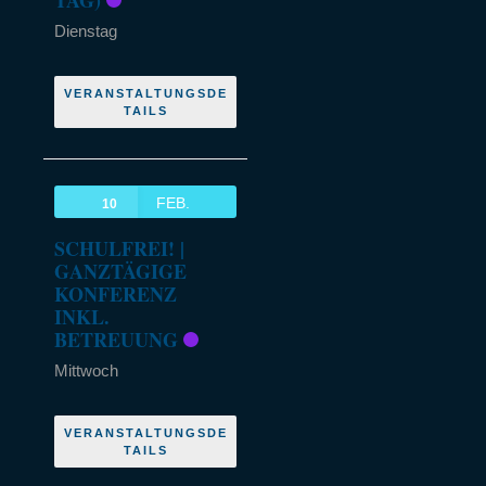
Dienstag
VERANSTALTUNGSDE
TAILS
FEB.
10
SCHULFREI! |
GANZTÄGIGE
KONFERENZ
INKL.
BETREUUNG
Mittwoch
VERANSTALTUNGSDE
TAILS