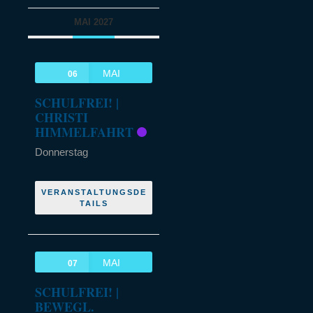
MAI 2027
MAI
06
SCHULFREI! |
CHRISTI
HIMMELFAHRT
Donnerstag
VERANSTALTUNGSDE
TAILS
MAI
07
SCHULFREI! |
BEWEGL.