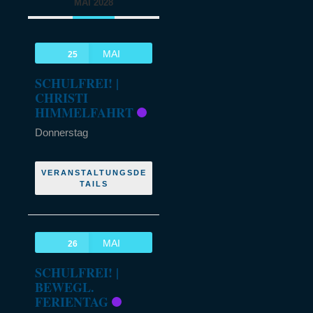
MAI 2028
MAI
25
SCHULFREI! |
CHRISTI
HIMMELFAHRT
Donnerstag
VERANSTALTUNGSDE
TAILS
MAI
26
SCHULFREI! |
BEWEGL.
FERIENTAG