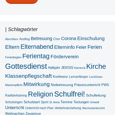
| Schlagwörter
Betreuung
Einschulung
Corona
Ausflug
Chor
Abschluss
Elternabend
Eltern
Ferien
Elterninfo
Feier
Ferientag
Förderverein
Ferienbeginn
Gottesdienst
Kirche
Halbjahr
JEKISS
Karneval
Klassenpflegschaft
Konferenz
Lernanfänger
LockDown
Mitwirkung
Notbetreuung
Präsenzunterricht
PWS
Maskenpflicht
Schulfrei!
Religion
Schulleitung
Radfahrtraining
Schulstart
Termine
Testungen
Schulsingen
Sport
St. Anna
Umwelt
Unterricht
Unterricht nach Plan
Verkehrserziehung
Wechselunterricht
Weihnachten
Zeugnisse