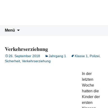
Peter-Wust-Schule Münster
Zum
Inhalt
Städt. Gemeinschaftsgrundschule im
springen
Stadtteil Mecklenbeck
Suchen
Menü
nach:
Verkehrserziehung
26. September 2018
Jahrgang 1
Klasse 1
,
Polizei
,
Sicherheit
,
Verkehrserziehung
In der
letzten
Woche
hatten die
Kinder der
ersten