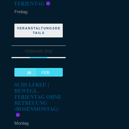
FERIENTAG
Freitag
VERANSTALTUNGSDE
TAILS
FEBRUAR 2028
FEB.
28
SCHULFREI! |
BEWEGL.
FERIENTAG OHNE
BETREUUNG
(ROSENMONTAG)
Montag