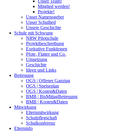
Unser Team!
Mitglied werden!
Projekte!
Unser Namensgeber
Unser Schullied
Unsere Geschichte
Schule mit Schwung
NRW Pilotschule
Projektbeschreibung
Exekutive Funktionen
Pfote, Flatter und Co.
Umsetzung
Geschichte
Ideen und Links
Betreuung
OGS | Offener Ganztag
OGS | Speiseplan
OGS | Kosten&Daten
BMB | BisMittagBetreuung
BMB | Kosten&Daten
Mitwirkung
Elternmitwirkung
Schulpflegschaft
Schulkonferenz
Elterninfo