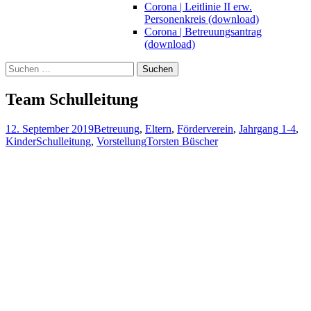
Corona | Leitlinie II erw.
Personenkreis (download)
Corona | Betreuungsantrag
(download)
Suchen
nach:
Team Schulleitung
12. September 2019
Betreuung
,
Eltern
,
Förderverein
,
Jahrgang 1-4
,
Kinder
Schulleitung
,
Vorstellung
Torsten Büscher