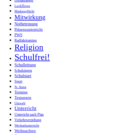
Lernanfänger
LockDown
Maskenpflicht
Mitwirkung
Notbetreuung
Präsenzunterricht
PWS
Radfahrtraining
Religion
Schulfrei!
Schulleitung
Schulsingen
Schulstart
Sport
St. Anna
Termine
Testungen
Umwelt
Unterricht
Unterricht nach Plan
Verkehrserziehung
Wechselunterricht
Weihnachten