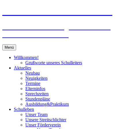
Zum
Peter-Wust-Schule Münster
Inhalt
springen
Städt. Gemeinschaftsgrundschule im
Stadtteil Mecklenbeck
Menü
Willkommen!
Grußworte unseres Schulleiters
Aktuelles
Neubau
Neuigkeiten
Termine
Elterninfos
Sprechzeiten
Stundenpläne
Ausbildung&Praktikum
Schulleben
Unser Team
Unsere Streitschlichter
Unser Förderverein