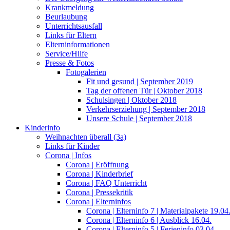
Krankmeldung
Beurlaubung
Unterrichtsausfall
Links für Eltern
Elterninformationen
Service/Hilfe
Presse & Fotos
Fotogalerien
Fit und gesund | September 2019
Tag der offenen Tür | Oktober 2018
Schulsingen | Oktober 2018
Verkehrserziehung | September 2018
Unsere Schule | September 2018
Kinderinfo
Weihnachten überall (3a)
Links für Kinder
Corona | Infos
Corona | Eröffnung
Corona | Kinderbrief
Corona | FAQ Unterricht
Corona | Pressekritik
Corona | Elterninfos
Corona | Elterninfo 7 | Materialpakete 19.04
Corona | Elterninfo 6 | Ausblick 16.04.
Corona | Elterninfo 5 | Ferieninfo 03.04.