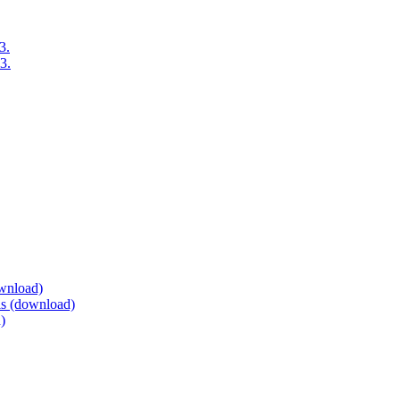
3.
3.
ownload)
eis (download)
)