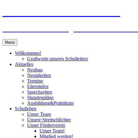
Zum
Peter-Wust-Schule Münster
Inhalt
springen
Städt. Gemeinschaftsgrundschule im Stadt
Menü
Willkommen!
Grußworte unseres Schulleiters
Aktuelles
Neubau
Neuigkeiten
Termine
Elterninfos
Sprechzeiten
Stundenpläne
Ausbildung&Praktikum
Schulleben
Unser Team
Unsere Streitschlichter
Unser Förderverein
Unser Team!
Mitglied werden!