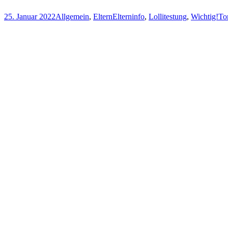
25. Januar 2022
Allgemein
,
Eltern
Elterninfo
,
Lollitestung
,
Wichtig!
To