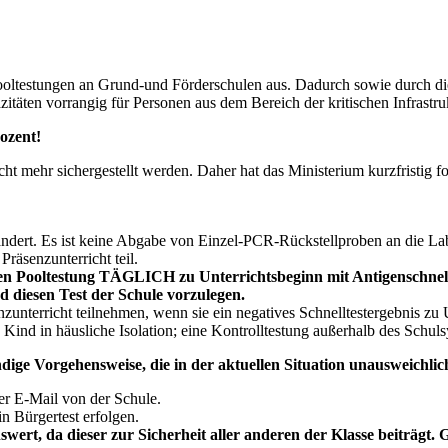
-Pooltestungen an Grund-und Förderschulen aus. Dadurch sowie durch 
itäten vorrangig für Personen aus dem Bereich der kritischen Infras
rozent!
cht mehr sichergestellt werden. Daher hat das Ministerium kurzfristig
ändert. Es ist keine Abgabe von Einzel-PCR-Rückstellproben an die L
räsenzunterricht teil.
en Pooltestung TÄGLICH zu Unterrichtsbeginn mit Antigenschnelltests
 diesen Test der Schule vorzulegen.
nzunterricht teilnehmen, wenn sie ein negatives Schnelltestergebnis z
e Kind in häusliche Isolation; eine Kontrolltestung außerhalb des Schulsy
ige Vorgehensweise, die in der aktuellen Situation unausweichlich
 per E-Mail von der Schule.
n Bürgertest erfolgen.
swert, da dieser zur Sicherheit aller anderen der Klasse beiträgt