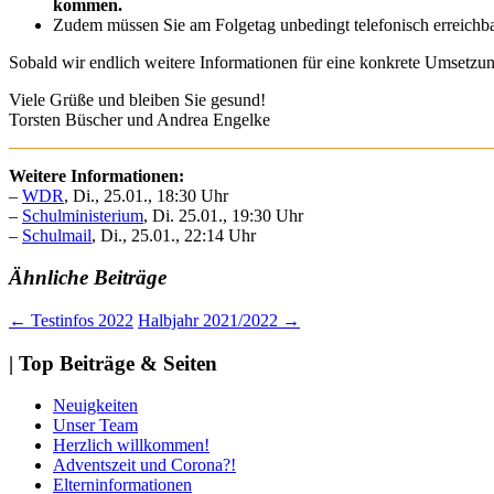
kommen.
Zudem müssen Sie am Folgetag unbedingt telefonisch erreichbar, 
Sobald wir endlich weitere Informationen für eine konkrete Umsetzun
Viele Grüße und bleiben Sie gesund!
Torsten Büscher und Andrea Engelke
Weitere Informationen:
–
WDR
, Di., 25.01., 18:30 Uhr
–
Schulministerium
, Di. 25.01., 19:30 Uhr
–
Schulmail
, Di., 25.01., 22:14 Uhr
Ähnliche Beiträge
Beitragsnavigation
←
Testinfos 2022
Halbjahr 2021/2022
→
| Top Beiträge & Seiten
Neuigkeiten
Unser Team
Herzlich willkommen!
Adventszeit und Corona?!
Elterninformationen