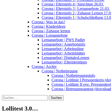
Corona | Elterninfo 4 | Sprechtag 26.03.
Corona | Elterninfo 3 | Lernangebote 21.03.
Corona | Elterninfo 2 | Zuhause Lernen 17.0
Corona | Elterninfo 1 | Schulschließung 13.0
Corona | Was ist das?
Corona | Kinderideen
Corona | Zuhause lernen
Corona | Lernangebote
Lernangebote | PWS Padlet
Lernangebot | Angebotsinfo
Lernangebot | Arbeitspläne
Lernangebot | Arbeitsblätter
Lernangebot | DigitalesLernen
Lernangebot | Elternlerntipps
Corona | Archiv
Corona | Notbetreuung
Corona | Notbetreuungsinfo
Corona | Leitlinie I Personenkreis (d
Corona | Leitlinie II erw. Personenkr
Corona | Betreuungsantrag (download
Suchen
nach:
Lollitest 3.0…