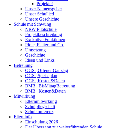
Projekte!
Unser Namensgeber
Unser Schullied
Unsere Geschichte
Schule mit Schwung
NRW Pilotschule
Projektbeschreibung
Exekutive Funktionen
Pfote, Flatter und Co.
Umsetzung
Geschichte
Ideen und Links
Betreuung
OGS | Offener Ganztag
OGS | Speiseplan
OGS | Kosten&Daten
BMB | BisMittagBetreuung
BMB | Kosten&Daten
Mitwirkung
Elternmitwirkung
Schulpflegschaft
Schulkonferenz
Elterninfo
Einschulung 2026
Der Übergang zur weiterführenden Schule