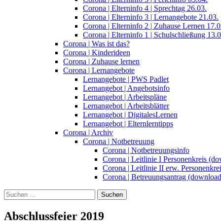
Corona | Elterninfo 4 | Sprechtag 26.03.
Corona | Elterninfo 3 | Lernangebote 21.03.
Corona | Elterninfo 2 | Zuhause Lernen 17.0
Corona | Elterninfo 1 | Schulschließung 13.0
Corona | Was ist das?
Corona | Kinderideen
Corona | Zuhause lernen
Corona | Lernangebote
Lernangebote | PWS Padlet
Lernangebot | Angebotsinfo
Lernangebot | Arbeitspläne
Lernangebot | Arbeitsblätter
Lernangebot | DigitalesLernen
Lernangebot | Elternlerntipps
Corona | Archiv
Corona | Notbetreuung
Corona | Notbetreuungsinfo
Corona | Leitlinie I Personenkreis (d
Corona | Leitlinie II erw. Personenkr
Corona | Betreuungsantrag (download
Suchen
nach:
Abschlussfeier 2019