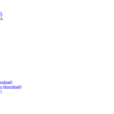
3.
3.
ownload)
eis (download)
)