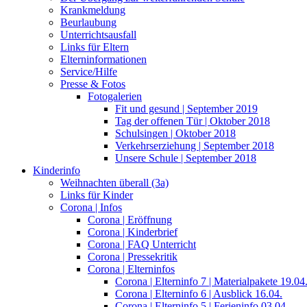
Krankmeldung
Beurlaubung
Unterrichtsausfall
Links für Eltern
Elterninformationen
Service/Hilfe
Presse & Fotos
Fotogalerien
Fit und gesund | September 2019
Tag der offenen Tür | Oktober 2018
Schulsingen | Oktober 2018
Verkehrserziehung | September 2018
Unsere Schule | September 2018
Kinderinfo
Weihnachten überall (3a)
Links für Kinder
Corona | Infos
Corona | Eröffnung
Corona | Kinderbrief
Corona | FAQ Unterricht
Corona | Pressekritik
Corona | Elterninfos
Corona | Elterninfo 7 | Materialpakete 19.04
Corona | Elterninfo 6 | Ausblick 16.04.
Corona | Elterninfo 5 | Ferieninfo 03.04.