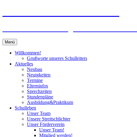
Zum
Peter-Wust-Schule Münster
Inhalt
springen
Städt. Gemeinschaftsgrundschule im Stadt
Menü
Willkommen!
Grußworte unseres Schulleiters
Aktuelles
Neubau
Neuigkeiten
Termine
Elterninfos
Sprechzeiten
Stundenpläne
Ausbildung&Praktikum
Schulleben
Unser Team
Unsere Streitschlichter
Unser Förderverein
Unser Team!
Mitglied werden!