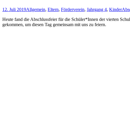
12. Juli 2019
Allgemein
,
Eltern
,
Förderverein
,
Jahrgang 4
,
Kinder
Abs
Heute fand die Abschlussfeier für die Schüler*Innen der vierten Schul
gekommen, um diesen Tag gemeinsam mit uns zu feiern.