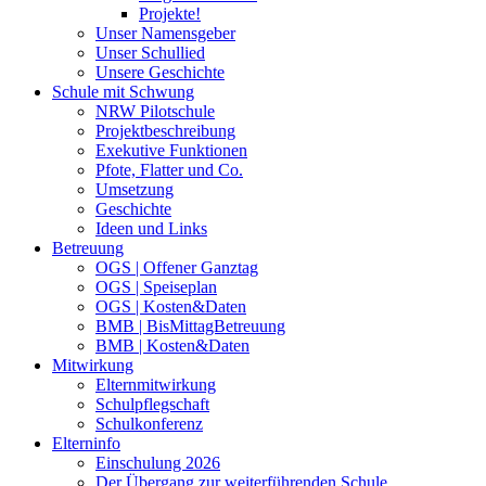
Projekte!
Unser Namensgeber
Unser Schullied
Unsere Geschichte
Schule mit Schwung
NRW Pilotschule
Projektbeschreibung
Exekutive Funktionen
Pfote, Flatter und Co.
Umsetzung
Geschichte
Ideen und Links
Betreuung
OGS | Offener Ganztag
OGS | Speiseplan
OGS | Kosten&Daten
BMB | BisMittagBetreuung
BMB | Kosten&Daten
Mitwirkung
Elternmitwirkung
Schulpflegschaft
Schulkonferenz
Elterninfo
Einschulung 2026
Der Übergang zur weiterführenden Schule