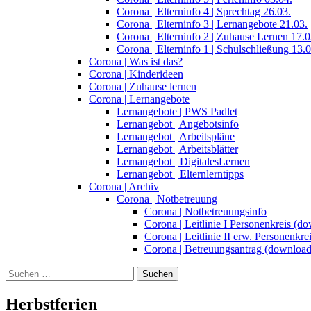
Corona | Elterninfo 4 | Sprechtag 26.03.
Corona | Elterninfo 3 | Lernangebote 21.03.
Corona | Elterninfo 2 | Zuhause Lernen 17.0
Corona | Elterninfo 1 | Schulschließung 13.0
Corona | Was ist das?
Corona | Kinderideen
Corona | Zuhause lernen
Corona | Lernangebote
Lernangebote | PWS Padlet
Lernangebot | Angebotsinfo
Lernangebot | Arbeitspläne
Lernangebot | Arbeitsblätter
Lernangebot | DigitalesLernen
Lernangebot | Elternlerntipps
Corona | Archiv
Corona | Notbetreuung
Corona | Notbetreuungsinfo
Corona | Leitlinie I Personenkreis (d
Corona | Leitlinie II erw. Personenkr
Corona | Betreuungsantrag (download
Suchen
nach:
Herbstferien