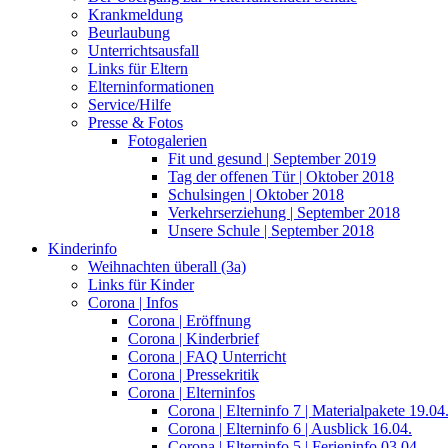
Krankmeldung
Beurlaubung
Unterrichtsausfall
Links für Eltern
Elterninformationen
Service/Hilfe
Presse & Fotos
Fotogalerien
Fit und gesund | September 2019
Tag der offenen Tür | Oktober 2018
Schulsingen | Oktober 2018
Verkehrserziehung | September 2018
Unsere Schule | September 2018
Kinderinfo
Weihnachten überall (3a)
Links für Kinder
Corona | Infos
Corona | Eröffnung
Corona | Kinderbrief
Corona | FAQ Unterricht
Corona | Pressekritik
Corona | Elterninfos
Corona | Elterninfo 7 | Materialpakete 19.04
Corona | Elterninfo 6 | Ausblick 16.04.
Corona | Elterninfo 5 | Ferieninfo 03.04.