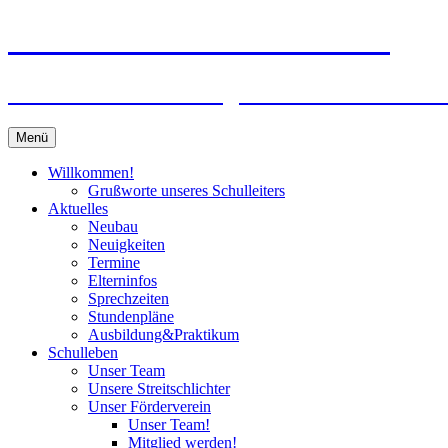
Zum
Peter-Wust-Schule Münster
Inhalt
springen
Städt. Gemeinschaftsgrundschule im Stadt
Menü
Willkommen!
Grußworte unseres Schulleiters
Aktuelles
Neubau
Neuigkeiten
Termine
Elterninfos
Sprechzeiten
Stundenpläne
Ausbildung&Praktikum
Schulleben
Unser Team
Unsere Streitschlichter
Unser Förderverein
Unser Team!
Mitglied werden!