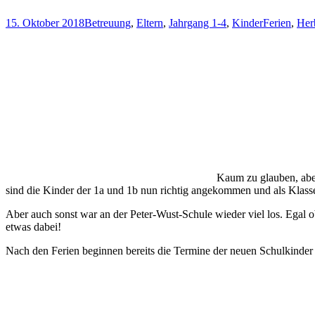
15. Oktober 2018
Betreuung
,
Eltern
,
Jahrgang 1-4
,
Kinder
Ferien
,
Her
Kaum zu glauben, aber
sind die Kinder der 1a und 1b nun richtig angekommen und als Kla
Aber auch sonst war an der Peter-Wust-Schule wieder viel los. Egal o
etwas dabei!
Nach den Ferien beginnen bereits die Termine der neuen Schulkinde