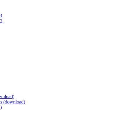
3.
3.
ownload)
eis (download)
)