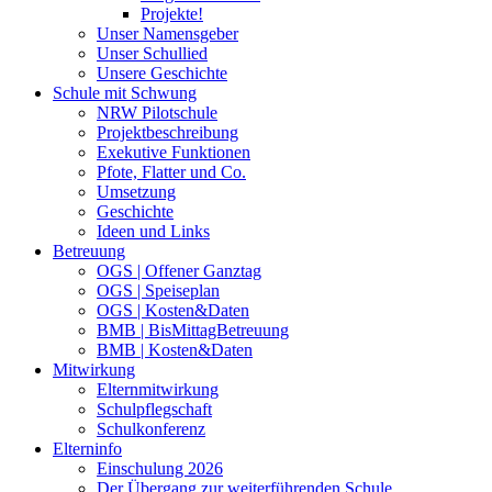
Projekte!
Unser Namensgeber
Unser Schullied
Unsere Geschichte
Schule mit Schwung
NRW Pilotschule
Projektbeschreibung
Exekutive Funktionen
Pfote, Flatter und Co.
Umsetzung
Geschichte
Ideen und Links
Betreuung
OGS | Offener Ganztag
OGS | Speiseplan
OGS | Kosten&Daten
BMB | BisMittagBetreuung
BMB | Kosten&Daten
Mitwirkung
Elternmitwirkung
Schulpflegschaft
Schulkonferenz
Elterninfo
Einschulung 2026
Der Übergang zur weiterführenden Schule