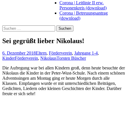
Corona | Leitlinie II erw.
Personenkreis (download)
Corona | Betreuungsantrag
(download)
Suchen
nach:
Sei gegrüßt lieber Nikolaus!
6. Dezember 2018
Eltern
,
Förderverein
,
Jahrgang 1-4
,
Kinder
Förderverein
,
Nikolaus
Torsten Büscher
Die Aufregung war bei allen Kindern groß, denn heute besuchte der
Nikolaus die Kinder in der Peter-Wust-Schule. Nach einem schönen
Adventssingen am Montag ging er heute Morgen durch alle
Klassen. Empfangen wurde er mit unterschiedlichen Beiträgen,
Gedichten, Liedern oder kleinen Geschichten der Kinder. Darüber
freute er sich sehr!