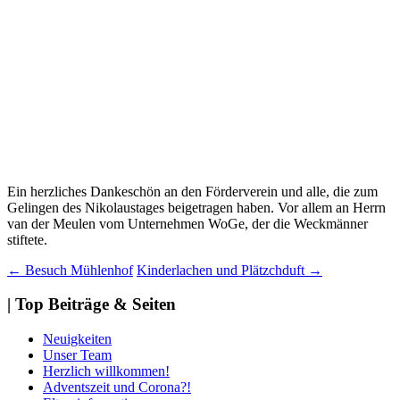
Ein herzliches Dankeschön an den Förderverein und alle, die zum
Gelingen des Nikolaustages beigetragen haben. Vor allem an Herrn
van der Meulen vom Unternehmen WoGe, der die Weckmänner
stiftete.
Beitragsnavigation
←
Besuch Mühlenhof
Kinderlachen und Plätzchduft
→
| Top Beiträge & Seiten
Neuigkeiten
Unser Team
Herzlich willkommen!
Adventszeit und Corona?!