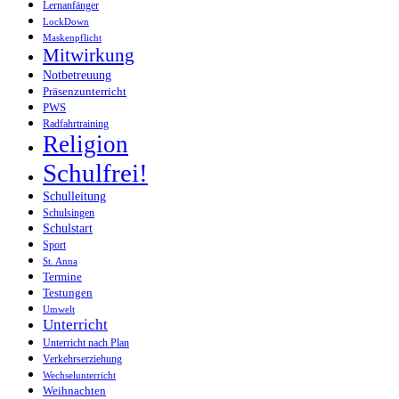
Lernanfänger
LockDown
Maskenpflicht
Mitwirkung
Notbetreuung
Präsenzunterricht
PWS
Radfahrtraining
Religion
Schulfrei!
Schulleitung
Schulsingen
Schulstart
Sport
St. Anna
Termine
Testungen
Umwelt
Unterricht
Unterricht nach Plan
Verkehrserziehung
Wechselunterricht
Weihnachten