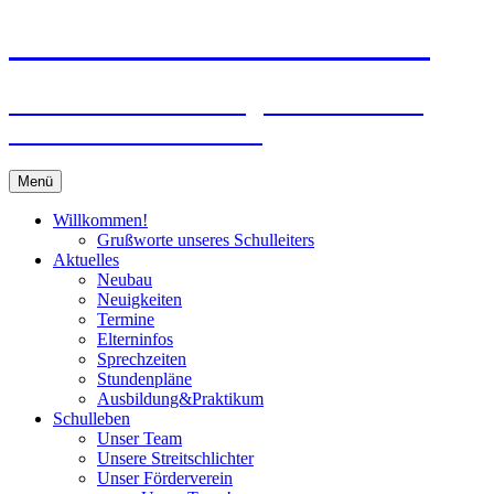
Zum
Peter-Wust-Schule Münster
Inhalt
springen
Städt. Gemeinschaftsgrundschule im
Stadtteil Mecklenbeck
Menü
Willkommen!
Grußworte unseres Schulleiters
Aktuelles
Neubau
Neuigkeiten
Termine
Elterninfos
Sprechzeiten
Stundenpläne
Ausbildung&Praktikum
Schulleben
Unser Team
Unsere Streitschlichter
Unser Förderverein