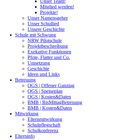
Unser Team!
Mitglied werden!
Projekte!
Unser Namensgeber
Unser Schullied
Unsere Geschichte
Schule mit Schwung
NRW Pilotschule
Projektbeschreibung
Exekutive Funktionen
Pfote, Flatter und Co.
Umsetzung
Geschichte
Ideen und Links
Betreuung
OGS | Offener Ganztag
OGS | Speiseplan
OGS | Kosten&Daten
BMB | BisMittagBetreuung
BMB | Kosten&Daten
Mitwirkung
Elternmitwirkung
Schulpflegschaft
Schulkonferenz
Elterninfo