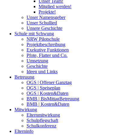
Unser Team!
Mitglied werden!
Projekte!
Unser Namensgeber
Unser Schullied
Unsere Geschichte
Schule mit Schwung
NRW Pilotschule
Projektbeschreibung
Exekutive Funktionen
Pfote, Flatter und Co.
Umsetzung
Geschichte
Ideen und Links
Betreuung
OGS | Offener Ganztag
OGS | Speiseplan
OGS | Kosten&Daten
BMB | BisMittagBetreuung
BMB | Kosten&Daten
Mitwirkung
Elternmitwirkung
Schulpflegschaft
Schulkonferenz
Elterninfo