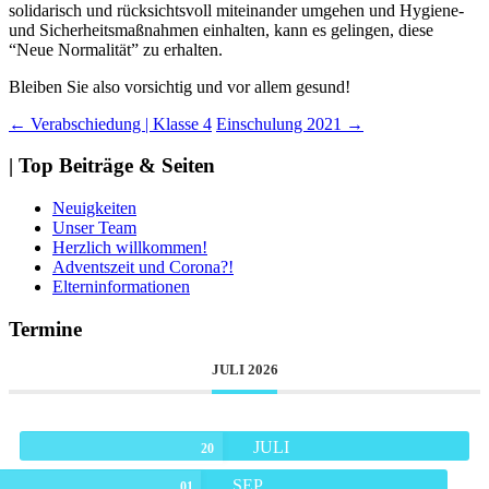
solidarisch und rücksichtsvoll miteinander umgehen und Hygiene-
und Sicherheitsmaßnahmen einhalten, kann es gelingen, diese
“Neue Normalität” zu erhalten.
Bleiben Sie also vorsichtig und vor allem gesund!
Beitragsnavigation
←
Verabschiedung | Klasse 4
Einschulung 2021
→
| Top Beiträge & Seiten
Neuigkeiten
Unser Team
Herzlich willkommen!
Adventszeit und Corona?!
Elterninformationen
Termine
JULI 2026
JULI
20
SEP.
01