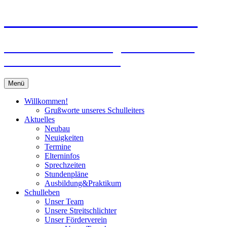
Zum
Peter-Wust-Schule Münster
Inhalt
springen
Städt. Gemeinschaftsgrundschule im
Stadtteil Mecklenbeck
Menü
Willkommen!
Grußworte unseres Schulleiters
Aktuelles
Neubau
Neuigkeiten
Termine
Elterninfos
Sprechzeiten
Stundenpläne
Ausbildung&Praktikum
Schulleben
Unser Team
Unsere Streitschlichter
Unser Förderverein