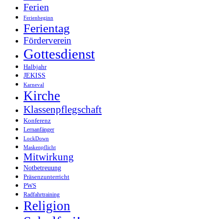
Ferien
Ferienbeginn
Ferientag
Förderverein
Gottesdienst
Halbjahr
JEKISS
Karneval
Kirche
Klassenpflegschaft
Konferenz
Lernanfänger
LockDown
Maskenpflicht
Mitwirkung
Notbetreuung
Präsenzunterricht
PWS
Radfahrtraining
Religion