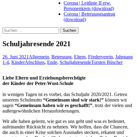
Corona | Leitlinie II erw.
Personenkreis (download)
Corona | Betreuungsantrag
(download)
Suchen
nach:
Schuljahresende 2021
26. Juni 2021
Allgemein
,
Betreuung
,
Eltern
,
Förderverein
,
Jahrgang
1-4
,
Kinder
Abschluss
,
Ende
,
Schuljahresende
Torsten Büscher
Liebe Eltern und Erziehungsberechtigte
der Kinder der Peter-Wust-Schule
in wenigen Tagen ist es vorbei, das Schuljahr 2020/2021. Getreu
unserem Schulmotto
“Gemeinsam sind wir stark!”
können wir
sagen
“Gemeinsam haben wir es geschafft!”
, trotz der vielen und
außergewöhnlichen Herausforderungen.
Wir alle haben gelernt, wie gut es uns geht und was es bedeutet,
aufeinander Rücksicht zu nehmen. Wir hoffen, dass die Chancen,
die auch in einer Krise solchen Ausmaßes stecken, erkannt und